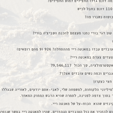
מה דונם גדלו החצילים למוס החצילים?
וסות נשברו פה?
טון דגי בורי נתנו מעצמם להכנת הסביצ’ה בורי?
ם עבדו במאנטה ריי מההתחלה? 924 (9 מהם רופאים)
צעדים צעדת במאנטה ריי?
טרפולציה, סך הכול 79,546,117
גברים וכמה נשים עובדים אצלך?
חצי כעקרון
מיליוני הלקוחות, למשפחה שלי, לאבי-אתם יודעים, לאוריה שבגללו 
 בתוך צדפה לפנינה, לתמרה שהיא הדבש המתוק המאחד.
ינזיס שהוא הכוח-על של מאנטה ריי.
ם להזכיר את כול העובדים הנהדרים, שהיו למאנטה ריי במשך שנותיה