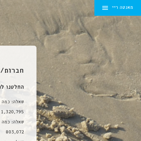
מאנטה ריי
Ski
t
conten
חברות/י
החלטנו לנעול 
שאלה: כמה א
1,320,795 יוניקים, 2,640,093 סועדים
שאלה: כמה כ
803,072