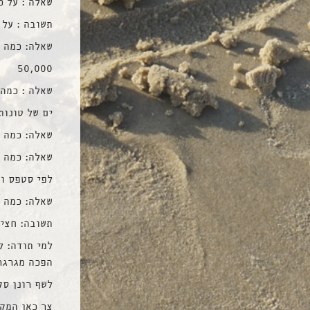
שאלה : על כ
תשובה : על 110 דונם בחבל לכיש
שאלה: כמה כ
50,000
שאלה : כמה 
ים של טונות
שאלה: כמה עובדי
שאלה: כמה 
לפי סטפס ואקס
שאלה: כמה 
תשובה: חצי 
למי תודה: ל
הפכה מגרגר
לשף רונן סק
צר כאן המקו