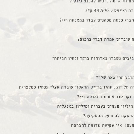
פוחי אדמה נרכשו להכנת ניוקי?
’יפס), 44,970 ק”ג
ברי כנסת מכהנים עבדו במאנטה ריי?
ה עובדים אמרת דברי ברכות?
יצים נשברו בארוחות בוקר ונהיו חביתה?
רגע הכי גאה שלך?
ה של זוג, שהיו בדייט הראשון עובדת אצלי עכשיו כמלצרית
בוקר טוב אמרת במאנטה ריי?
מיליון פעמים בעברית ומיליון באנגלית
הפסקת להתפעל מהשקיעה?
פעם! אין שקיעה שדומה לחברתה