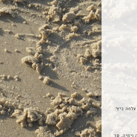
עלמה ביץ’
 וימיה, סך