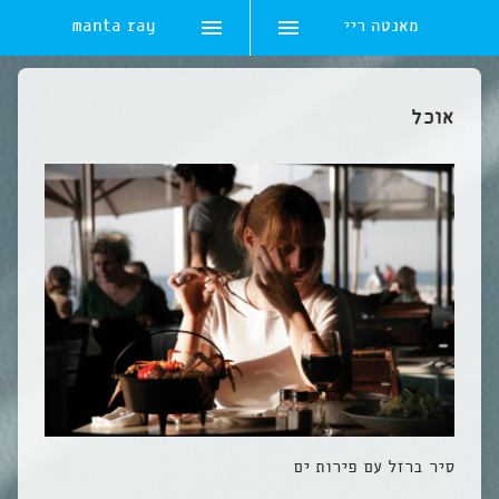
מאנטה ריי
manta ray
Ski
t
אוכל
conten
סיר ברזל עם פירות ים