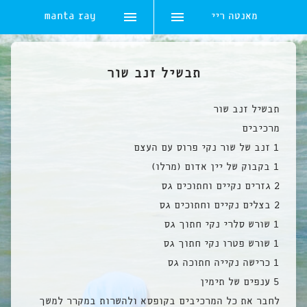
מאנטה ריי
manta ray
Ski
t
תבשיל זנב שור
conten
תבשיל זנב שור
מרכיבים
1 זנב של שור נקי פרוס עם העצם
1 בקבוק של יין אדום (מרלו)
2 גזרים נקיים וחתוכים גס
2 בצלים נקיים וחתוכים גס
1 שורש סלרי נקי חתוך גס
1 שורש פטרו נקי חתוך גס
1 כרישה נקייה חתוכה גס
5 ענפים של תימין
לחבר את כל המרכיבים בקופסא ולהשרות במקרר למשך