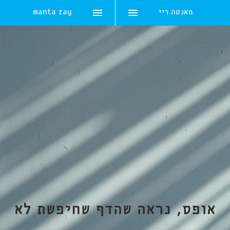
מאנטה ריי
manta ray
Skip
to
content
אופס, נראה שהדף שחיפשת לא