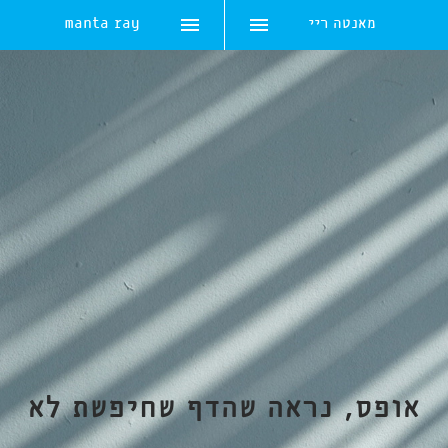
מאנטה ריי
manta ray
Skip
to
content
אופס, נראה שהדף שחיפשת לא