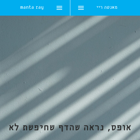
מאנטה ריי
manta ray
Skip
to
content
אופס, נראה שהדף שחיפשת לא