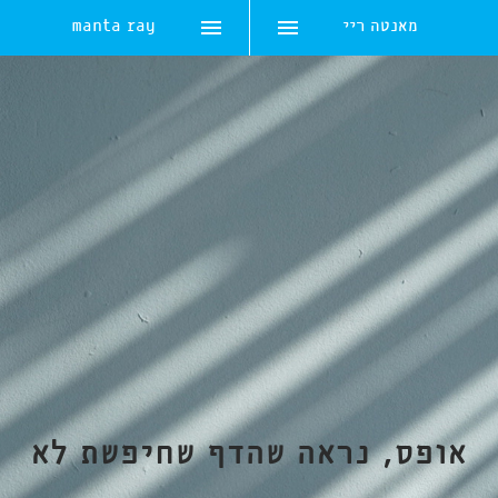
מאנטה ריי
manta ray
Skip
to
content
אופס, נראה שהדף שחיפשת לא