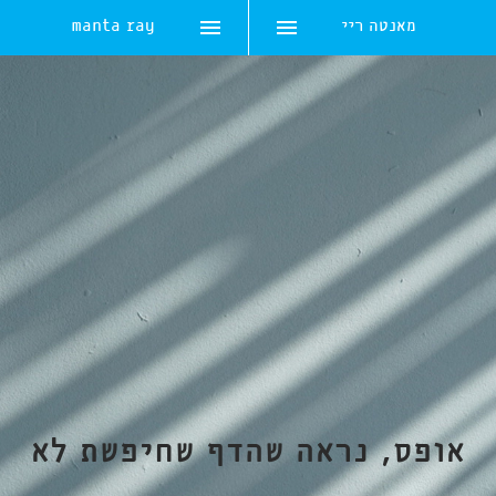
מאנטה ריי
manta ray
Skip
to
content
אופס, נראה שהדף שחיפשת לא