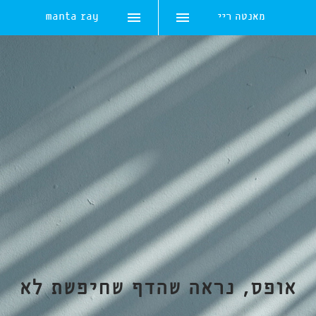
מאנטה ריי
manta ray
Skip
to
content
אופס, נראה שהדף שחיפשת לא