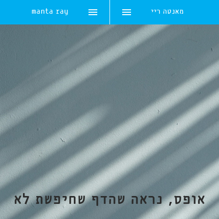
מאנטה ריי
manta ray
Skip
to
content
אופס, נראה שהדף שחיפשת לא