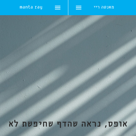
מאנטה ריי
manta ray
Skip
to
content
אופס, נראה שהדף שחיפשת לא