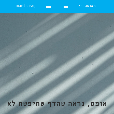
מאנטה ריי
manta ray
Skip
to
content
אופס, נראה שהדף שחיפשת לא