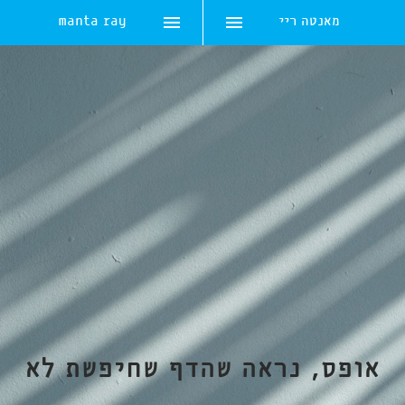
מאנטה ריי
manta ray
Skip
to
content
אופס, נראה שהדף שחיפשת לא