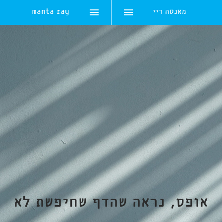
מאנטה ריי
manta ray
Skip
to
content
אופס, נראה שהדף שחיפשת לא