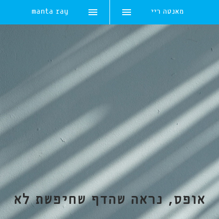
מאנטה ריי
manta ray
Skip
to
content
אופס, נראה שהדף שחיפשת לא