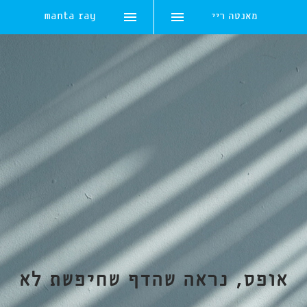
מאנטה ריי
manta ray
Skip
to
content
אופס, נראה שהדף שחיפשת לא