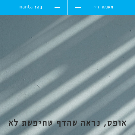
מאנטה ריי
manta ray
Skip
to
content
אופס, נראה שהדף שחיפשת לא