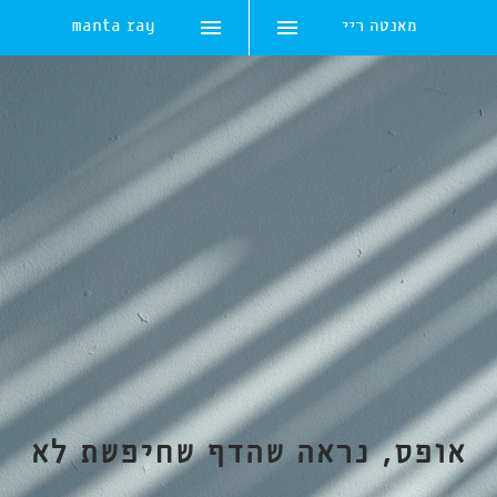
מאנטה ריי
manta ray
Skip
to
content
אופס, נראה שהדף שחיפשת לא