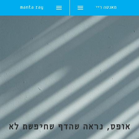
מאנטה ריי
manta ray
Skip
to
content
אופס, נראה שהדף שחיפשת לא