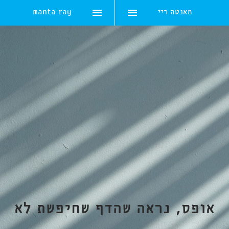
מאנטה ריי
manta ray
Skip
to
content
אופס, נראה שהדף שחיפשת לא