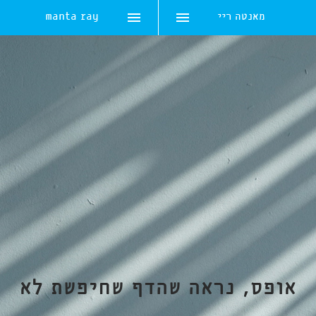
מאנטה ריי
manta ray
Skip
to
content
אופס, נראה שהדף שחיפשת לא