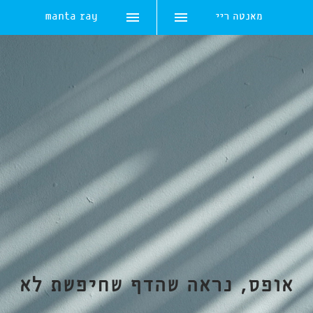
מאנטה ריי
manta ray
Skip
to
content
אופס, נראה שהדף שחיפשת לא