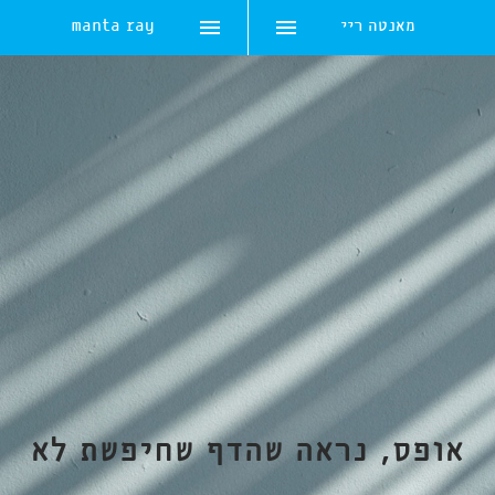
מאנטה ריי
manta ray
Skip
to
content
אופס, נראה שהדף שחיפשת לא