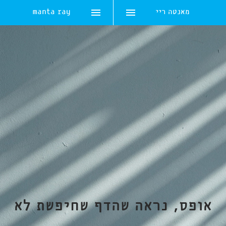
מאנטה ריי
manta ray
Skip
to
content
אופס, נראה שהדף שחיפשת לא