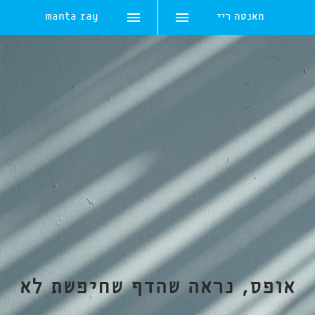
מאנטה ריי
manta ray
Skip
to
content
אופס, נראה שהדף שחיפשת לא