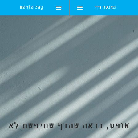
מאנטה ריי
manta ray
Skip
to
content
אופס, נראה שהדף שחיפשת לא