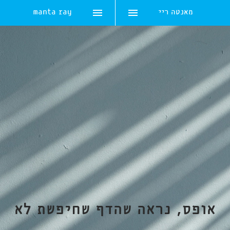
מאנטה ריי
manta ray
Skip
to
content
אופס, נראה שהדף שחיפשת לא