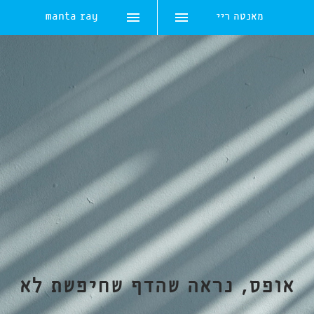
מאנטה ריי
manta ray
Skip
to
content
אופס, נראה שהדף שחיפשת לא