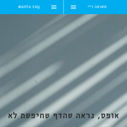
מאנטה ריי
manta ray
Skip
to
content
אופס, נראה שהדף שחיפשת לא