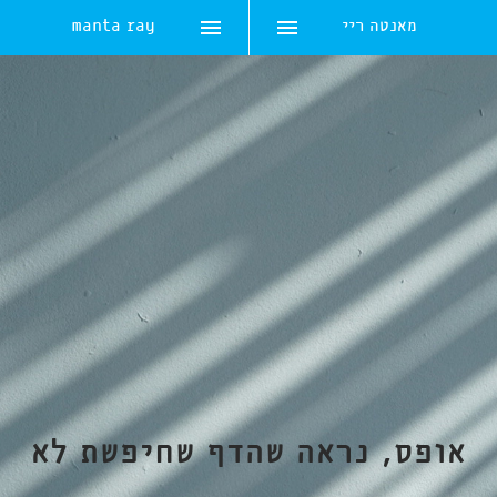
מאנטה ריי
manta ray
Skip
to
content
אופס, נראה שהדף שחיפשת לא