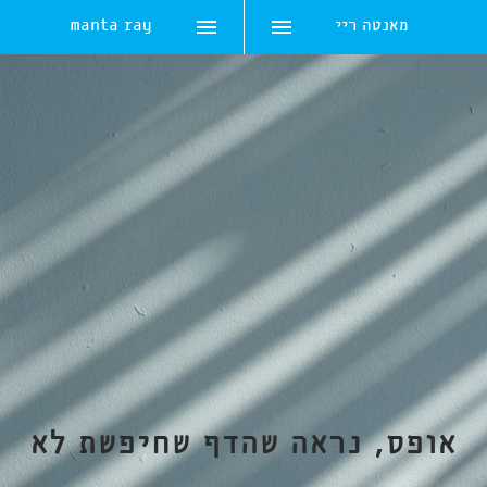
מאנטה ריי
manta ray
Skip
to
content
אופס, נראה שהדף שחיפשת לא