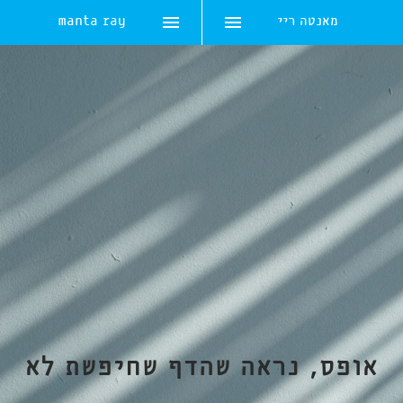
מאנטה ריי
manta ray
Skip
to
content
אופס, נראה שהדף שחיפשת לא