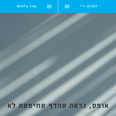
מאנטה ריי
manta ray
Skip
to
content
אופס, נראה שהדף שחיפשת לא