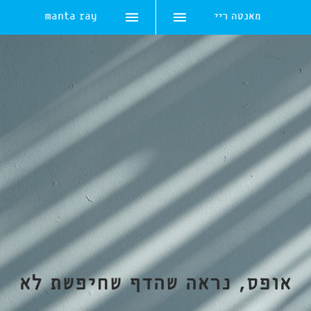
מאנטה ריי
manta ray
Skip
to
content
אופס, נראה שהדף שחיפשת לא