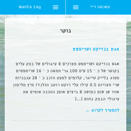
מאנטה ריי
manta ray
Ski
t
בוקר
conten
אגס בנדיקט ושרימפס
אגס בנדיקט ושרימפס מצרכים 4 עיגולים של בצק עלים
בקוטר של כ – 15 ס’מ 100 גר’ חמאה כ – 16 שרימפסים
מסוג בלייק טייגר, קלופים למעט הזנב כ – 24 עגבניות
שרי חצויות 0.5 קילו עלי רוקט רוטב הולנדז מיץ מלימון
אחד שן שום כתושה 8 ביצים אופן ההכנה אופים את
עיגולי הבצק בחום […]
להמשיך לקרוא ←