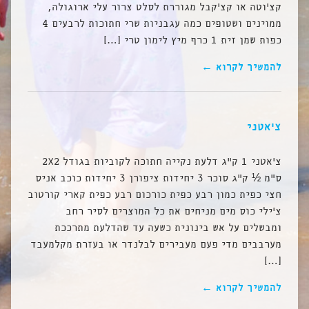
קצ’וטה או קצ’קבל מגוררת לסלט צרור עלי ארוגולה,
ממוינים ושטופים כמה עגבניות שרי חתוכות לרבעים 4
כפות שמן זית 1 כרף מיץ לימון טרי […]
להמשיך לקרוא ←
צ’אטני
צ’אטני 1 ק”ג דלעת נקייה חתוכה לקוביות בגודל 2X2
ס”מ ½ ק”ג סוכר 3 יחידות ציפורן 3 יחידות כוכב אניס
חצי כפית כמון רבע כפית כורכום רבע כפית קארי קורטוב
צ’ילי כוס מים מניחים את כל המוצרים לסיר רחב
ומבשלים על אש בינונית כשעה עד שהדלעת מתרככת
מערבבים מדי פעם מעבירים לבלנדר או בעזרת מקלמעבד
[…]
להמשיך לקרוא ←