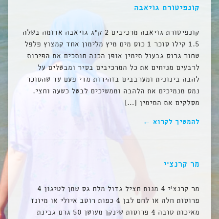
קונפיטורת גויאבה
קונפיטורת גויאבה מרכיבים 2 ק”ג גויאבה אדומה בשלה
1.5 קילו סוכר 1 כוס מים מיץ מלימון אחד קמצוץ פלפל
שחור גרוס גבעול תימין אופן הכנה חותכים את הפירות
לרבעים מניחים את כל המרכיבים בסיר ומבשלים על
להבה בינונית ומערבבים בזהירות מדי פעם עד שהסוכר
נמס מנמיכים את הלהבה וממשיכים לבשל כשעה וחצי.
מסלקים את התימין […]
להמשיך לקרוא ←
מר קרנצ’י
מר קרנצ’י 4 מנות חציל גדול מלח גס שמן לטיגון 4
פרוסות חלה או לחם לבן 4 כפות רוטב איולי או מיונז
מאיכות טובה 4 פרוסות שינקן מעושן 50 גרם גבינת