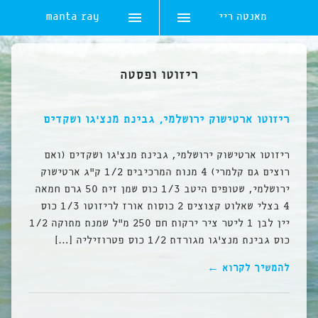
מאנטה ריי
manta ray
Ski
t
ריזוטו ופסטה
conten
ריזוטו ארטישוק ירושלמי, גבינת מנצ’גו ושקדים
ריזוטו ארטישוק ירושלמי, גבינת מנצ’גו ושקדים (ואם
רוצים גם קלמרי) 4 מנות המרכיבים 1/2 ק”ג ארטישוק
ירושלמי, שטופים היטב 1/3 כוס שמן זית 50 גרם חמאה
4 בצלי שאלוט קצוצים 2 כוסות אורז לריזוטו 1/3 כוס
יין לבן 1 ליטר ציר ירקות חם 250 מ”ל שמנת מתוקה 1/2
כוס גבינת מנצ’גו מגורדת 1/2 כוס פטרוזיליה […]
להמשיך לקרוא ←