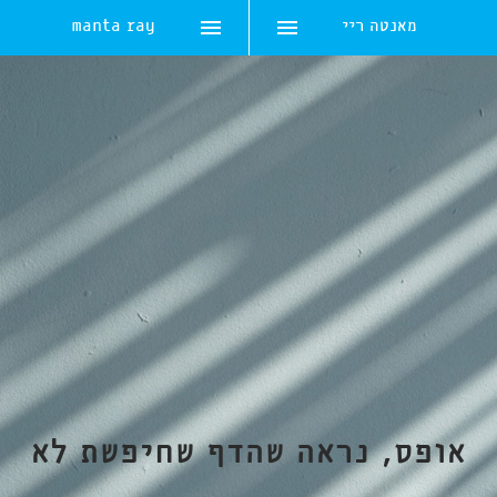
מאנטה ריי
manta ray
Skip
to
content
אופס, נראה שהדף שחיפשת לא