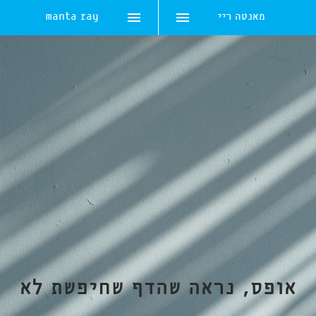
מאנטה ריי
manta ray
Skip
to
content
אופס, נראה שהדף שחיפשת לא