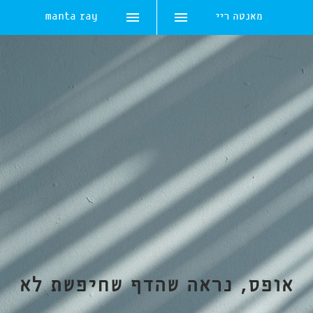
מאנטה ריי
manta ray
Skip
to
content
אופס, נראה שהדף שחיפשת לא