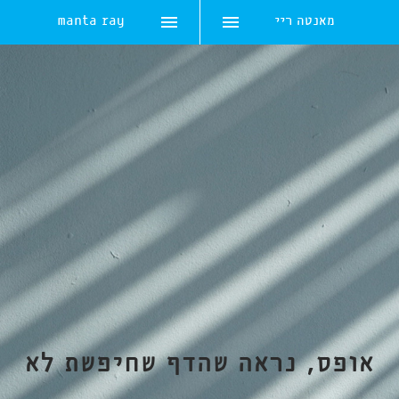
מאנטה ריי
manta ray
Skip
to
content
אופס, נראה שהדף שחיפשת לא