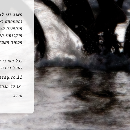
חשוב לנו לצ
והמשתמש ו/
מותקנות מער
מיקרופון חי
מכשיר השמיע
ככל שתרצו ל
נטפל בפניי
ray.co.il
או טל מנהלת המס‭‬
תודה