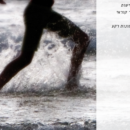
ישות
 מסך NVDA אך גם שאר קוראי
ונות רקע