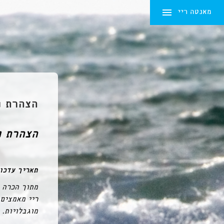
מאנטה ריי
Ski
t
conten
הצהרת נ
הצהרת נ
תאריך עדכון: י
מתוך הכרה ב
ריי מאמצים 
מוגבלויות.