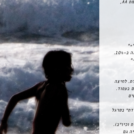
“) ברמת AA,
 זמנית על המקשים “Ctrl” ו “+”
(קונטרול ופלוס). כל לחיצה על צמד המקשים האלו תגדיל את התצוגה ב-10%.
קשים “Ctrl” ו “-”
ת. לחיצה
שונים בעמוד.
 מתפריטים
לדת” בסרגל
 וכיו”ב).
יה גם