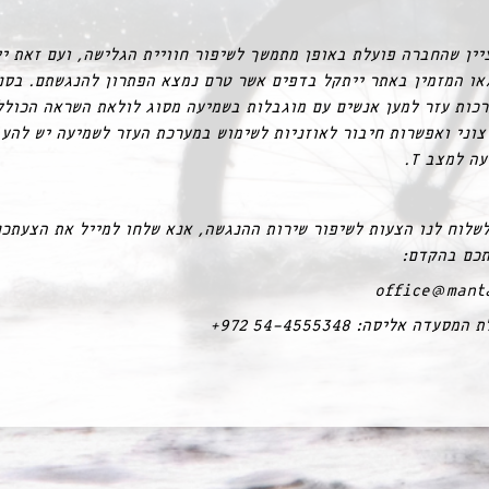
יין שהחברה פועלת באופן מתמשך לשיפור חוויית הגלישה, ועם זאת יי
או המזמין באתר ייתקל בדפים אשר טרם נמצא הפתרון להנגשתם. בסנ
כות עזר למען אנשים עם מוגבלות בשמיעה מסוג לולאת השראה הכולל
צוני ואפשרות חיבור לאוזניות לשימוש במערכת העזר לשמיעה יש להע
ה למצב T.
שלוח לנו הצעות לשיפור שירות ההנגשה, אנא שלחו למייל את הצעתכם
תכם בהקדם:
office@manta
עדה אליסה: +972 54-4555348