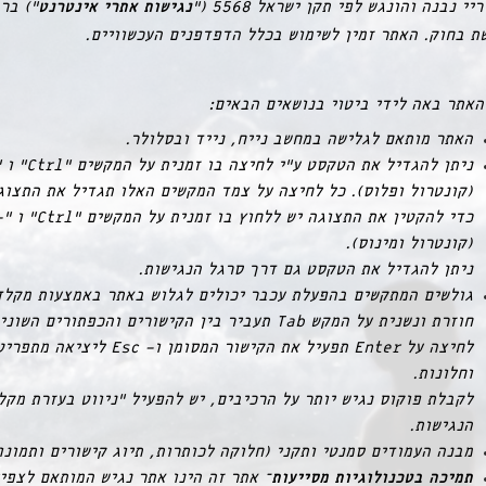
נגישות אתרי אינטרנט
 נבנה והונגש לפי תקן ישראל 5568 (“
 בחוק. האתר זמין לשימוש בכלל הדפדפנים העכשוויים.
אתר באה לידי ביטוי בנושאים הבאים:
האתר מותאם לגלישה במחשב נייח, נייד ובסלולר.
ניתן להגדיל את הטקסט ע”י לחיצה בו
כדי להקטין את התצוגה יש ללחוץ בו זמנית על המ
(קונטרול ומינוס).
ניתן להגדיל את הטקסט גם דרך סרגל הנגישות.
גולשים המתקשים בהפעלת עכבר יכולים לגלוש באתר באמצעות מקלד
חוזרת ונשנית על המקש Tab תעביר בין הקישורים והכפתורים ה
לחיצה על Enter תפעיל את הקישור המסומן ו- Esc ליציאה
וחלונות.
לקבלת פוקוס נגיש יותר על הרכיבים, יש להפעיל “ניווט בעזרת מק
הנגישות.
מבנה העמודים סמנטי ותקני (חלוקה לכותרות, תיוג קישורים ותמונות
תמיכה בטכנולוגיות מסייעות
– אתר זה הינו אתר נגיש המותאם לצפי