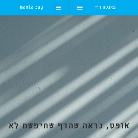
מאנטה ריי
manta ray
Skip
to
content
אופס, נראה שהדף שחיפשת לא