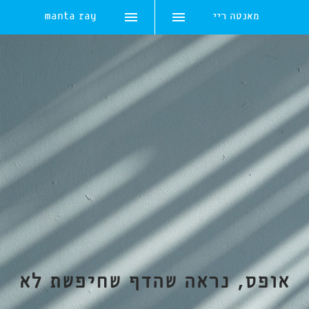
מאנטה ריי
manta ray
Skip
to
content
אופס, נראה שהדף שחיפשת לא