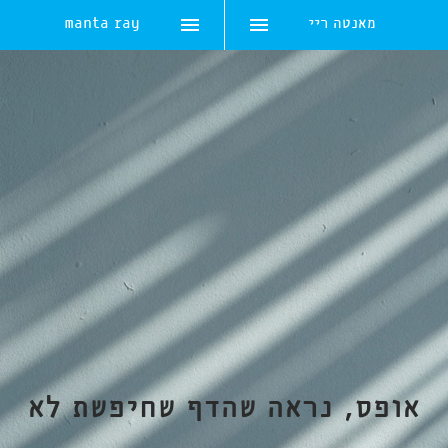
מאנטה ריי
manta ray
Skip
to
content
אופס, נראה שהדף שחיפשת לא