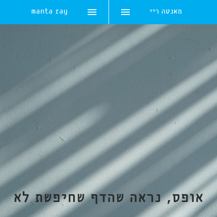
מאנטה ריי
manta ray
Skip
to
content
אופס, נראה שהדף שחיפשת לא